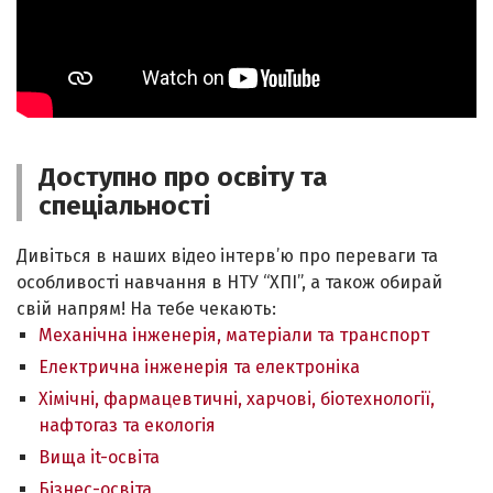
Доступно про освіту та
спеціальності
Дивіться в наших відео інтерв’ю про переваги та
особливості навчання в НТУ “ХПІ”, а також обирай
свій напрям! На тебе чекають:
Механічна інженерія, матеріали та транспорт
Електрична інженерія та електроніка
Хімічні, фармацевтичні, харчові, біотехнології,
нафтогаз та екологія
Вища it-освіта
Бізнес-освіта