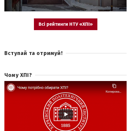
Всі рейтинги НТУ «ХПІ»
Вступай та отримуй!
Чому ХПІ?