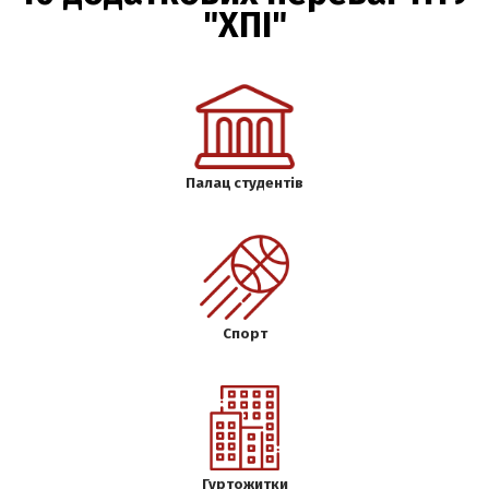
"ХПІ"
Палац студентів
Спорт
Гуртожитки