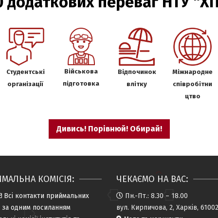
0 додаткових переваг НТУ "ХП
Військова
Студентські
Відпочинок
Міжнародне
підготовка
організації
влітку
співробітни
цтво
Дивись! Порівнюй! Обирай!
МАЛЬНА КОМІСІЯ:
ЧЕКАЄМО НА ВАС:
Всі контакти приймальних
Пн.-Пт.: 8.30 – 18.00
й за одним посиланням
вул. Кирпичова, 2, Харків, 6100