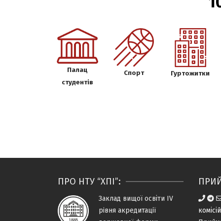
1
Палац
Спорт
Гуртожитки
студентів
ПРО НТУ “ХПІ”:
ПРИЙ
Заклад вищої освіти IV
рiвня
акредитацiї
комісі