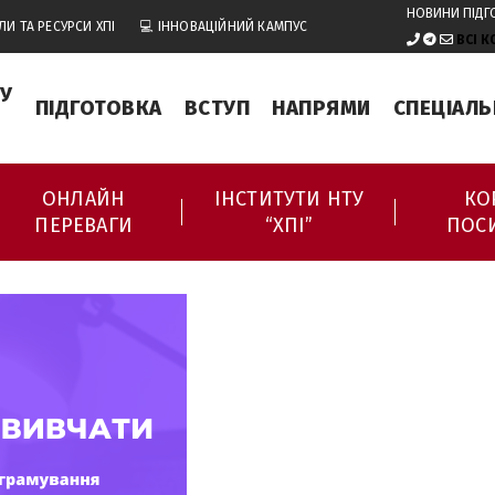
НОВИНИ ПІДГ
ЛИ ТА РЕСУРСИ ХПІ
💻 ІННОВАЦІЙНИЙ КАМПУС
ВСІ 
У
ПІДГОТОВКА
ВСТУП
НАПРЯМИ
СПЕЦІАЛЬ
ОНЛАЙН
ІНСТИТУТИ НТУ
КО
ПЕРЕВАГИ
“ХПІ”
ПОС