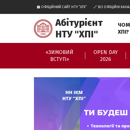
🏫 ОФІЦІЙНИЙ САЙТ НТУ “ХПІ”
🔗 ВСІ ОФІЦІЙНІ КАНА
Абітурієнт
ЧОМ
НТУ "ХПІ"
ХПІ?
«ЗИМОВИЙ
OPEN DAY
ВСТУП»
2026