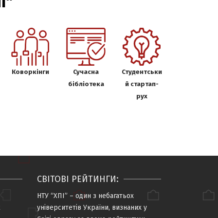
І"
Коворкінги
Сучасна
Студентськи
бібліотека
й стартап-
рух
СВІТОВІ РЕЙТИНГИ:
НТУ “ХПІ” – один з небагатьох
2
університетів України, визнаних у