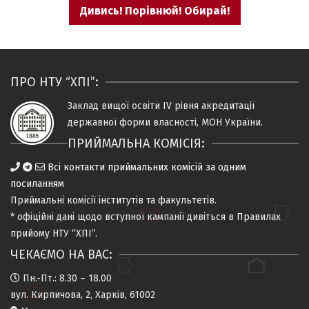
Дивись! Порівнюй! Обирай!
ПРО НТУ “ХПІ”:
Заклад вищої освіти IV рiвня
акредитацiї
державної форми власностi, МОН України.
ПРИЙМАЛЬНА КОМІСІЯ:
Всі контакти приймальних комісій за одним
посиланням
Приймальні комісії
інститутів та факультетів
.
* офіційні дані щодо вступної кампанії дивіться в
Правилах
прийому НТУ “ХПІ”
.
ЧЕКАЄМО НА ВАС:
Пн.-Пт.: 8.30 – 18.00
вул. Кирпичова, 2, Харків, 61002