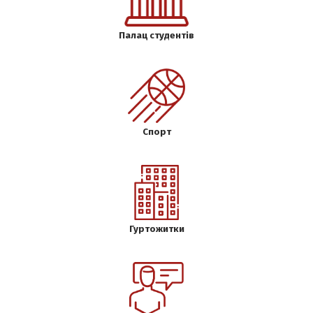
Палац студентів
Спорт
Гуртожитки