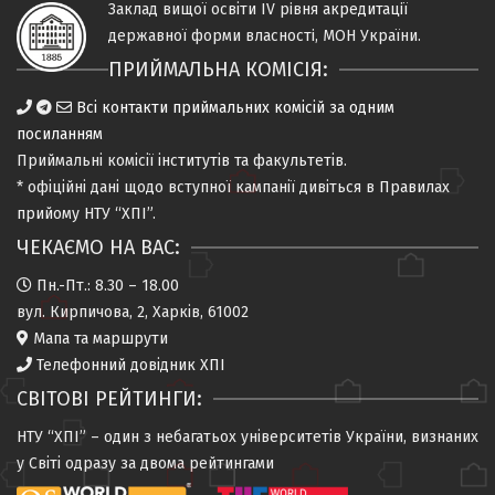
Заклад вищої освіти IV рiвня
акредитацiї
державної форми власностi, МОН України.
ПРИЙМАЛЬНА КОМІСІЯ:
Всі контакти приймальних комісій за одним
посиланням
Приймальні комісії
інститутів та факультетів
.
* офіційні дані щодо вступної кампанії дивіться в
Правилах
прийому НТУ “ХПІ”
.
ЧЕКАЄМО НА ВАС:
Пн.-Пт.: 8.30 – 18.00
вул. Кирпичова, 2, Харків, 61002
Мапа та маршрути
Телефонний довідник ХПІ
СВІТОВІ РЕЙТИНГИ:
НТУ “ХПІ” – один з небагатьох університетів України, визнаних
у Світі одразу за двома рейтингами