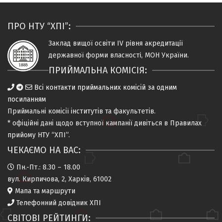
ПРО НТУ “ХПІ”:
Заклад вищої освіти IV рiвня
акредитацiї
державної форми власностi, МОН України.
ПРИЙМАЛЬНА КОМІСІЯ:
Всі контакти приймальних комісій за одним
посиланням
Приймальні комісії
інститутів та факультетів
.
* офіційні дані щодо вступної кампанії дивіться в
Правилах
прийому НТУ “ХПІ”
.
ЧЕКАЄМО НА ВАС:
Пн.-Пт.: 8.30 – 18.00
вул. Кирпичова, 2, Харків, 61002
Мапа та маршрути
Телефонний довідник ХПІ
СВІТОВІ РЕЙТИНГИ: