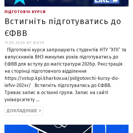
ПІДГОТОВЧІ КУРСИ
Встигніть підготуватись до
ЄФВВ
11.05.2026
BY
BILYK
Підготовчі курси запрошують студентів НТУ “ХПІ” та
випускників ВНЗ минулих років підготуватись до
ЄФВВ для вступу до магістратури 2026р. Реєстрація
на сторінці підготовчого відділення
https://vstup.kpi.kharkov.ua/pidgotovchi-kursy-do-
iefvv-2024r/ Встигніть підготуватись до ЄФВВ.
Триває запис в останні групи. Запис на сайті
університету …
ДОКЛАДНІШЕ >