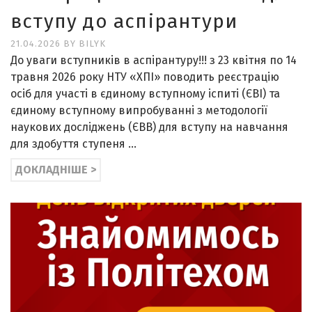
вступу до аспірантури
21.04.2026
BY
BILYK
До уваги вступників в аспірантуру!!! з 23 квітня по 14
травня 2026 року НТУ «ХПІ» поводить реєстрацію
осіб для участі в єдиному вступному іспиті (ЄВІ) та
єдиному вступному випробуванні з методології
наукових досліджень (ЄВВ) для вступу на навчання
для здобуття ступеня …
ДОКЛАДНІШЕ >