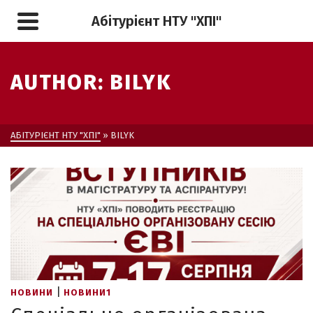
Абітурієнт НТУ "ХПІ"
AUTHOR: BILYK
АБІТУРІЄНТ НТУ "ХПІ"
»
BILYK
|
НОВИНИ
НОВИНИ1