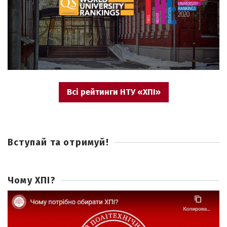
Всі рейтинги НТУ «ХПІ»
Вступай та отримуй!
Чому ХПІ?