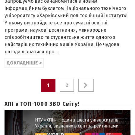
Запрошуємо вас ознайомитися з новим
інформаційним буклетом Національного технічного
університету «Харківський політехнічний інститут»!
У ньому ви знайдете все про сучасні освітні
програми, наукові досягнення, міжнародне
співробітництво та студентське життя одного з
найстаріших технічних вишів України. Це чудова
нагода дізнатися про …
ДОКЛАДНІШЕ >
Навігація
1
2
записів
ХПІ в ТОП-1000 ЗВО Світу!