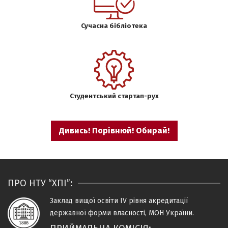
Сучасна бібліотека
Студентський стартап-рух
Дивись! Порівнюй! Обирай!
ПРО НТУ “ХПІ”:
Заклад вищої освіти IV рiвня
акредитацiї
державної форми власностi, МОН України.