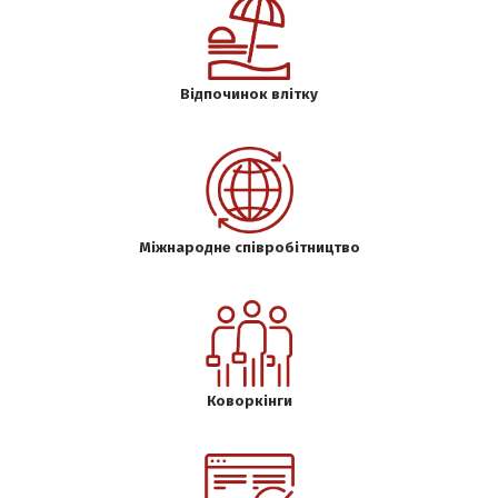
Відпочинок влітку
Міжнародне співробітництво
Коворкінги