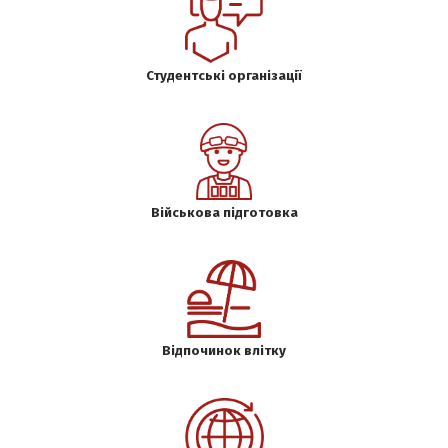
Студентські організації
Військова підготовка
Відпочинок влітку