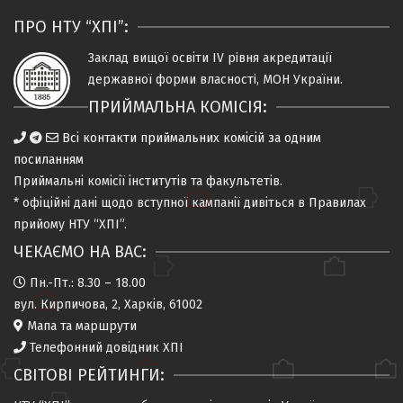
ПРО НТУ “ХПІ”:
Заклад вищої освіти IV рiвня
акредитацiї
державної форми власностi, МОН України.
ПРИЙМАЛЬНА КОМІСІЯ:
Всі контакти приймальних комісій за одним
посиланням
Приймальні комісії
інститутів та факультетів
.
* офіційні дані щодо вступної кампанії дивіться в
Правилах
прийому НТУ “ХПІ”
.
ЧЕКАЄМО НА ВАС:
Пн.-Пт.: 8.30 – 18.00
вул. Кирпичова, 2, Харків, 61002
Мапа та маршрути
Телефонний довідник ХПІ
СВІТОВІ РЕЙТИНГИ: