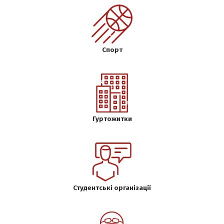
Спорт
Гуртожитки
Студентські організації