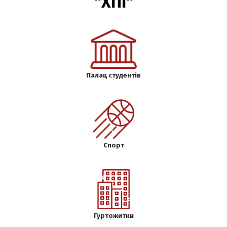
"ХПІ"
Палац студентів
Спорт
Гуртожитки