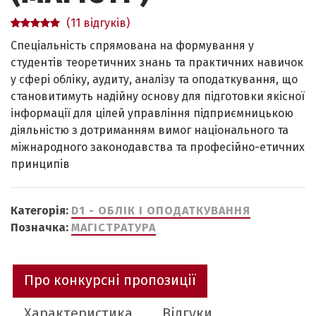
(
11
відгуків)
Рейтинг
11
Спеціальність спрямована на формування у
5.00
з 5
студентів теоретичних знань та практичних навичок
на основі
у сфері обліку, аудиту, аналізу та оподаткування, що
опитування
становитимуть надійну основу для підготовки якісної
покупців
інформації для цілей управління підприємницькою
діяльністю з дотриманням вимог національного та
міжнародного законодавства та
професійно
-етичних
принципів
Категорія:
D1 - ОБЛІК І ОПОДАТКУВАННЯ
Позначка:
МАГІСТРАТУРА
Про конкурсні пропозиції
Характеристика
Відгуки